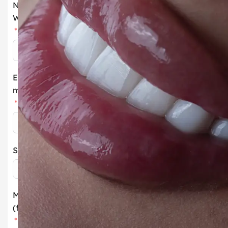
Numéro
Whatsapp
E-
mail
Services
Message
(facultatif)