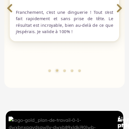
Franchement, c’est une dinguerie ! Tout s’est
fait rapidement et sans prise de tête. Le
résultat est incroyable, bien au-delà de ce que
j’espérais. Je valide à 100% !
À
Lie
pro
util