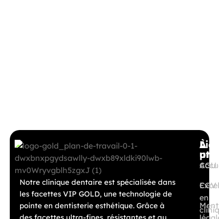
À
Lie
pro
util
Accue
CGU
Notre clinique dentaire est spécialisée dans
Exce
CGV
les facettes VIP GOLD, une technologie de
en
Ment
pointe en dentisterie esthétique. Grâce à
clini
des facettes ultra-fines, résistantes et au
légal