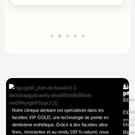
À
Lie
pro
util
Accue
CGU
Notre clinique dentaire est spécialisée dans les
Excel
CGV
facettes VIP GOLD, une technologie de pointe en
en cl
dentisterie esthétique. Grâce à des facettes ultra-
Ment
fines, résistantes et au rendu 100 % naturel, nous
Conta
légal