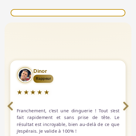
Nabilflix.
Ines Hmz.
Dinor
Influenceur
Influenceuse
Maes.
Rappeur
Rappeur
★
★
★
★
★
Franchement, c’est une dinguerie ! Tout s’est
fait rapidement et sans prise de tête. Le
résultat est incroyable, bien au-delà de ce que
j’espérais. Je valide à 100% !