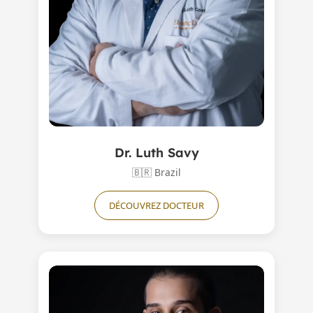
Dr. Luth Savy
🇧🇷
Brazil
DÉCOUVREZ DOCTEUR