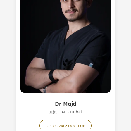
Dr Majd
🇦🇪
UAE - Dubai
DÉCOUVREZ DOCTEUR