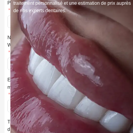
Prénom
traitement personnalisé et une estimation de prix auprès
de nos experts dentaires.
Numéro
Whatsapp
E-
mail
Téléchargement
d’image