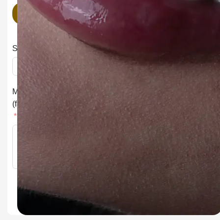
Parcourir
Services
Message
(facultatif)
Envoyer