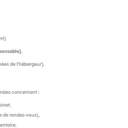
nt]
ponsable]
.
ées de l’hébergeur].
rales concernant :
binet,
se de rendez-vous),
entaire.